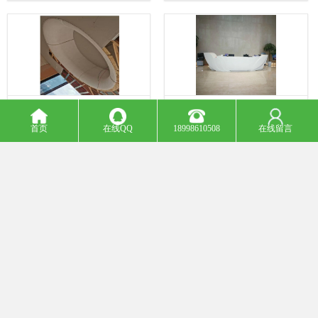
巧 表面光滑
命较长
grg石膏厂家 高度可塑性 方便安装和
郑州grg拦河厂家 易加工性 不易受潮
首页
在线QQ
18998610508
在线留言
搬运
变形或开裂
上一页
1
下一页
Top
主营产品：grg材料生产厂家 grg材料定制 grg吊顶 grc构件 grc线条 grc厂家 UHPC UHPC外墙挂
板 UHPC厂家