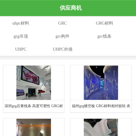
供应商机
uhpc材料
GRC
GRG材料
grg吊顶
grc构件
grc线条
UHPC
UHPC外墙
深圳grg石膏线条 高度可塑性 GRG材
福州grg镂空板 GRG材料相对较轻 表
料相对较轻
面光滑