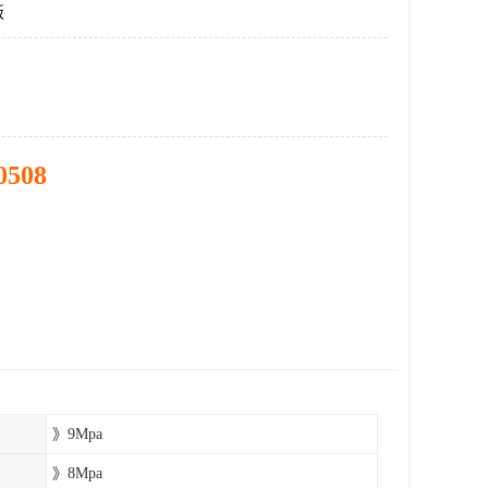
板
0508
》9Mpa
》8Mpa