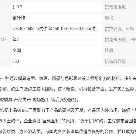
》0.2
抗弯拉强度
钢纤维
规格
40×40×160mm试件 ≧150 100×100×100mm试件≧120
抗拉强度，MPa
MPa
≧7
抗弯拉强度，MP
全国
性质
360
抗冻融性能
件是一种通过模具造型、纹理、质感与色彩表达设计师想象力的材料。多年
刻师，的生产及施工技术团队，技术精良，机械设备齐全，生产实力雄厚
型模具-产品生产-现场施工-售后服务服务。
纪上品UHPC厂家致力于产品的研制及开发，产品国内外市场，饰纪上品
界人士的**，企业遵循“互惠互利”的原则，“勇于拼搏”的，工程遍布全
报告厅类、办公酒店类，与国内各大装饰单位建立良好的合作，并且成为