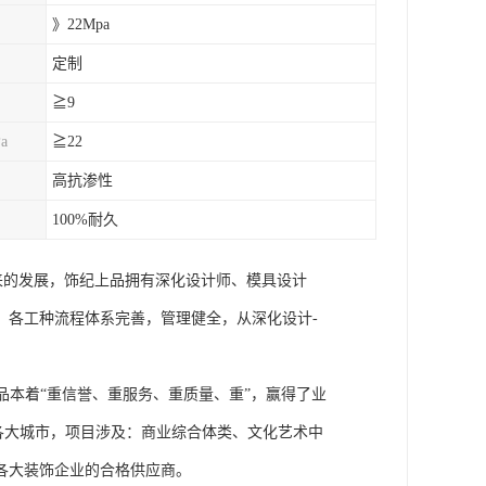
》22Mpa
定制
≧9
a
≧22
高抗渗性
100%耐久
来的发展，饰纪上品拥有深化设计师、模具设计
，各工种流程体系完善，管理健全，从深化设计-
本着“重信誉、重服务、重质量、重”，赢得了业
国各大城市，项目涉及：商业综合体类、文化艺术中
各大装饰企业的合格供应商。