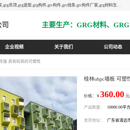
主营广东grg厂家,广东grc厂家,grg材料,grc材料,grg厂家,grc厂家,grg吊顶,grg造型,grg构件,grc构件,grc线条,grc构件厂家,grg材料生产厂家,grg材料定制,uhpc,uhpc厂家,uhpc外墙挂板,uhpc镂空幕墙板,3万平方厂房,如果您对我公司的产品服务感兴趣,请联系我们.
公司
企业视频
关于我们
公司动态
可塑性强 具有较高的可塑性
桂林uhpc墙板 可
360.00
价格：￥
元
产品数量：
10000.00平
发货地址：
广东省清远