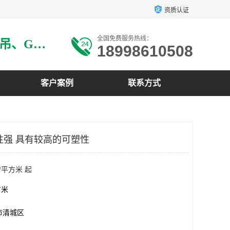
资质认证
全国免费服务热线：
主要生产：GRG材料、GRG吊、GRG构件、GRG线条、GRG艺术造型、GRG吊材料等
18998610508
客户案例
联系方式
塑性强 具有较高的可塑性
/平方米 起
方米
市清城区