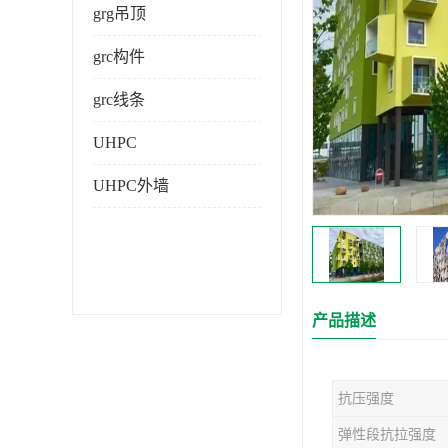
grg吊顶
grc构件
grc线条
UHPC
UHPC外墙
产品描述
抗压强度
弹性段抗拉强度