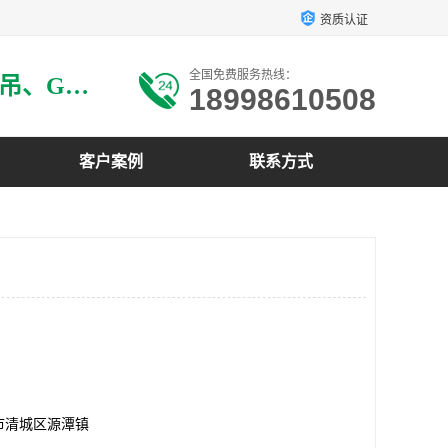
资质认证
全国免费服务热线：
主要生产：GRG材料、GRG吊、GRG构件、GRG线条、GRG艺术造型、GRG吊材料等
18998610508
客户案例
联系方式
市清城区源潭镇