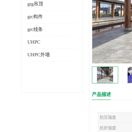
grg吊顶
grc构件
grc线条
UHPC
UHPC外墙
产品描述
抗压强度
抗折强度