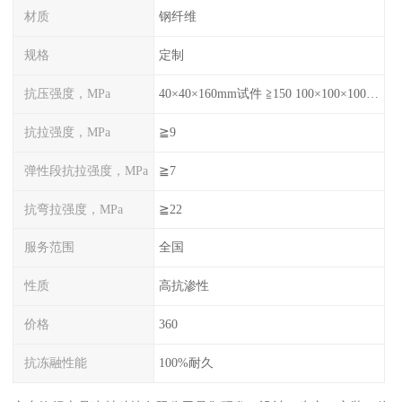
材质
钢纤维
规格
定制
抗压强度，MPa
40×40×160mm试件 ≧150 100×100×100mm试件≧120
抗拉强度，MPa
≧9
弹性段抗拉强度，MPa
≧7
抗弯拉强度，MPa
≧22
服务范围
全国
性质
高抗渗性
价格
360
抗冻融性能
100%耐久