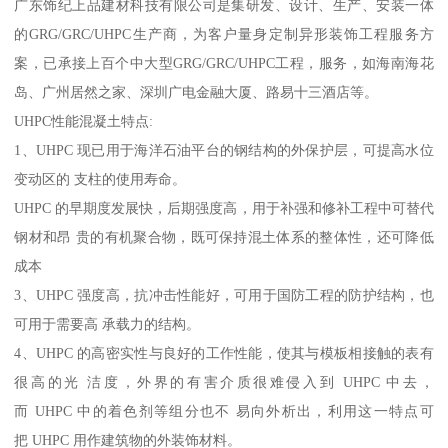
广东饰纪上品建材科技有限公司是集研发、设计、生产、安装一体
的GRG/GRC/UHPC生产商，为客户量身定制异形装饰工程服务方
案，已承接上百个中大型GRG/GRC/UHPC工程，服务，如海南海花
岛、广州居然之家、深圳广电金融大厦、路易十三酒店等。
UHPC性能混凝土特点:
1、UHPC 现已用于海洋石油平台的钢结构的外保护层，可提高水位
变动区的 支柱的使用寿命。
UHPC 的早期度发展快，后期强度高，用于补强和修补工程中可替代
钢材和昂 贵的有机聚合物，既可保持混土体系的整体性，还可降低
成本
3、UHPC 强度高，抗冲击性能好，可用于国防工程的防护结构，也
可用于需要高 承载力的结构。
4、UHPC 的高密实性与良好的工作性能，使其与模板相接触的表有
很高的光 洁度，外界的有害介质很难侵入到 UHPC 中去，
而 UHPC 中的着色剂等组分也不 易向外析出，利用这一特点可
把 UHPC 用作建筑物的外装饰材料。