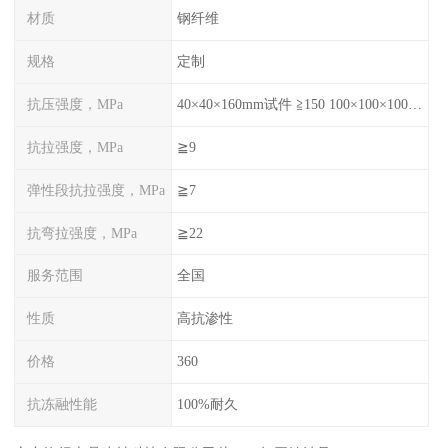
材质
钢纤维
规格
定制
抗压强度，MPa
40×40×160mm试件 ≧150 100×100×100mm试件≧120
抗拉强度，MPa
≧9
弹性段抗拉强度，MPa
≧7
抗弯拉强度，MPa
≧22
服务范围
全国
性质
高抗渗性
价格
360
抗冻融性能
100%耐久