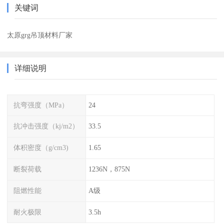
关键词
太原grg吊顶材料厂家
详细说明
抗弯强度（MPa）
24
抗冲击强度（kj/m2）
33.5
体积密度（g/cm3)
1.65
断裂荷载
1236N，875N
阻燃性能
A级
耐火极限
3.5h