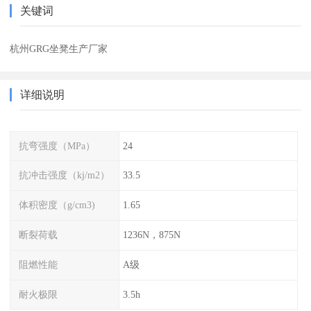
关键词
杭州GRG坐凳生产厂家
详细说明
抗弯强度（MPa）
24
抗冲击强度（kj/m2）
33.5
体积密度（g/cm3)
1.65
断裂荷载
1236N，875N
阻燃性能
A级
耐火极限
3.5h