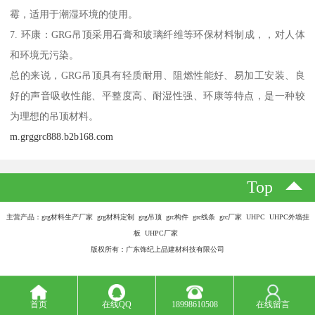
霉，适用于潮湿环境的使用。
7. 环康：GRG吊顶采用石膏和玻璃纤维等环保材料制成，，对人体
和环境无污染。
总的来说，GRG吊顶具有轻质耐用、阻燃性能好、易加工安装、良
好的声音吸收性能、平整度高、耐湿性强、环康等特点，是一种较
为理想的吊顶材料。
m.grggrc888.b2b168.com
Top
主营产品：grg材料生产厂家 grg材料定制 grg吊顶 grc构件 grc线条 grc厂家 UHPC UHPC外墙挂
板 UHPC厂家
版权所有：广东饰纪上品建材科技有限公司
首页
在线QQ
18998610508
在线留言