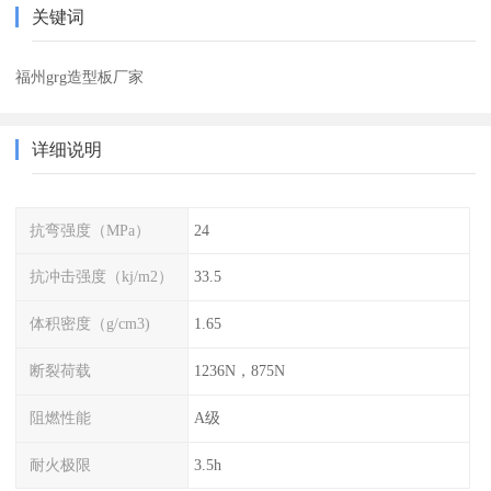
关键词
福州grg造型板厂家
详细说明
抗弯强度（MPa）
24
抗冲击强度（kj/m2）
33.5
体积密度（g/cm3)
1.65
断裂荷载
1236N，875N
阻燃性能
A级
耐火极限
3.5h