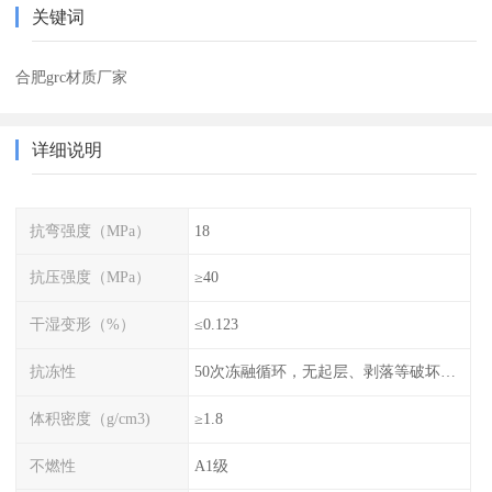
关键词
合肥grc材质厂家
详细说明
抗弯强度（MPa）
18
抗压强度（MPa）
≥40
干湿变形（%）
≤0.123
抗冻性
50次冻融循环，无起层、剥落等破坏现象
体积密度（g/cm3)
≥1.8
不燃性
A1级