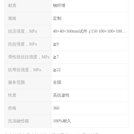
材质
钢纤维
规格
定制
抗压强度，MPa
40×40×160mm试件 ≧150 100×100×100mm试件≧120
抗拉强度，MPa
≧9
弹性段抗拉强度，MPa
≧7
抗弯拉强度，MPa
≧22
服务范围
全国
性质
高抗渗性
价格
360
抗冻融性能
100%耐久