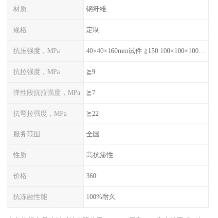
材质
钢纤维
规格
定制
抗压强度，MPa
40×40×160mm试件 ≧150 100×100×100mm试件≧120
抗拉强度，MPa
≧9
弹性段抗拉强度，MPa
≧7
抗弯拉强度，MPa
≧22
服务范围
全国
性质
高抗渗性
价格
360
抗冻融性能
100%耐久