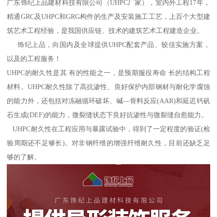
广东饰纪上品建材科技有限公司（UHPC厂家），室内外工程17年，
精通GRC及UHPC和GRG构件的生产及安装施工工艺，上百个大型建
筑艺术工程经验，是我国供应链、技术的建筑艺术工程建造企业。
饰纪上品，向国内及全球提供UHPC配套产品、较佳实施方案，
以及的工程服务！
UHPC的耐久性是其 有的性能之一，是预期服役寿命 长的结构工程
材料。UHPC耐久性除了高抗渗性、良好保护内部钢材与耐化学腐蚀
的能力外，还包括对冻融循环破坏、碱—骨料反应(AAR)和延迟钙矾
石生成(DEF)的能力，微裂缝状态下良好抗渗性与微裂缝自愈能力。
UHPC耐久性在工程应用与暴露试验中，得到了一定程度的验证(检
验周期还不足够长)。对非钢纤维的增强纤维耐久性，目前还缺乏足
够的了解。