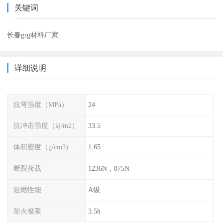
关键词
长春grg材料厂家
详细说明
抗弯强度（MPa）
24
抗冲击强度（kj/m2）
33.5
体积密度（g/cm3)
1.65
断裂荷载
1236N，875N
阻燃性能
A级
耐火极限
3.5h