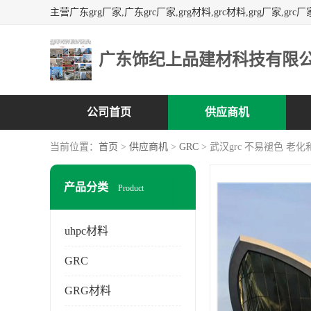
广东饰纪上品建材科技有限
公司首页
供应商机
当前位置：
首页
>
供应商机
>
GRC
> 武汉grc 不易褪色 老
产品分类
Product
uhpc材料
GRC
GRG材料