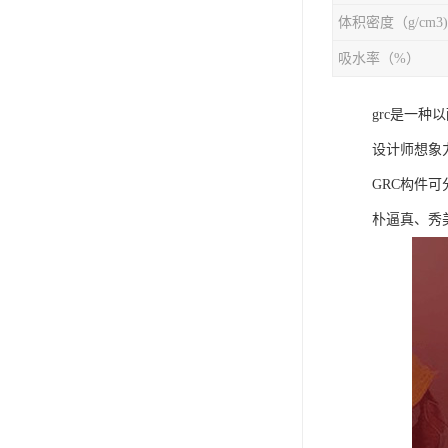
体积密度（g/cm3)
吸水率（%）
grc是一
设计师想象
GRC构件
朴逼真、秀