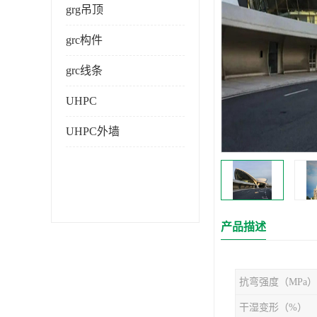
grg吊顶
grc构件
grc线条
UHPC
UHPC外墙
产品描述
抗弯强度（MPa）
干湿变形（%）