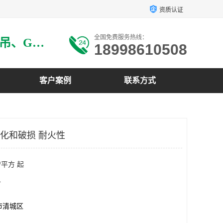
资质认证
全国免费服务热线：
主要生产：GRG材料、GRG吊、GRG构件、GRG线条、GRG艺术造型、GRG吊材料等
18998610508
客户案例
联系方式
 老化和破损 耐火性
/平方 起
方
市清城区