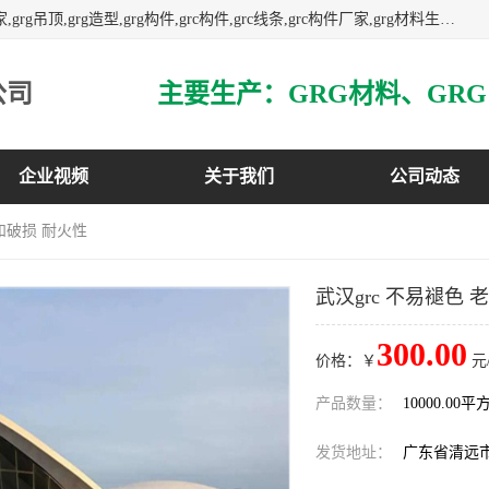
主营广东grg厂家,广东grc厂家,grg材料,grc材料,grg厂家,grc厂家,grg吊顶,grg造型,grg构件,grc构件,grc线条,grc构件厂家,grg材料生产厂家,grg材料定制,uhpc,uhpc厂家,uhpc外墙挂板,uhpc镂空幕墙板,3万平方厂房,如果您对我公司的产品服务感兴趣,请联系我们.
公司
企业视频
关于我们
公司动态
化和破损 耐火性
武汉grc 不易褪色
300.00
价格：￥
元
产品数量：
10000.00平
发货地址：
广东省清远