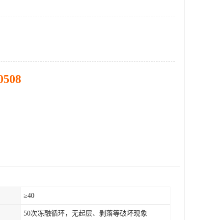
0508
）
≥40
50次冻融循环，无起层、剥落等破坏现象