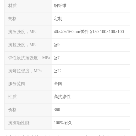
材质
钢纤维
规格
定制
抗压强度，MPa
40×40×160mm试件 ≧150 100×100×100mm试件≧120
抗拉强度，MPa
≧9
弹性段抗拉强度，MPa
≧7
抗弯拉强度，MPa
≧22
服务范围
全国
性质
高抗渗性
价格
360
抗冻融性能
100%耐久