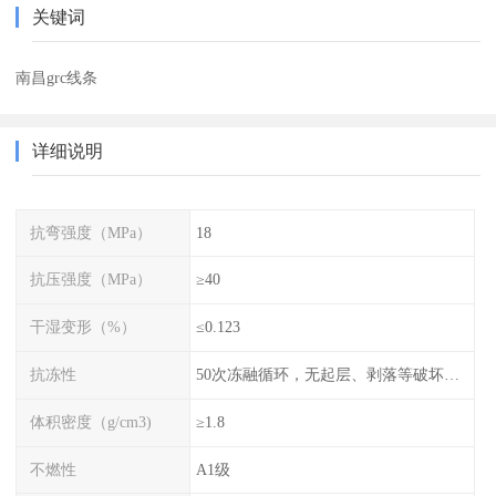
关键词
南昌grc线条
详细说明
抗弯强度（MPa）
18
抗压强度（MPa）
≥40
干湿变形（%）
≤0.123
抗冻性
50次冻融循环，无起层、剥落等破坏现象
体积密度（g/cm3)
≥1.8
不燃性
A1级