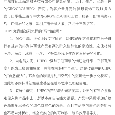
广东饰纪上品建材科技有限公司是集研发、设计、生产、安装一体
的GRG/GRC/UHPC生产商，为客户量身定制异形装饰工程服务方
案，已承接上百个中大型GRG/GRC/UHPC工程，服务，如海南海花
岛、广州居然之家、深圳广电金融大厦、路易十三酒店等。
UHPC究竟能达到怎样的“高”性能呢？
1、耐久性高。正如上段文字所述，UHPC的配方是将材料分子进
行有规律的排列从而使产品有高的耐久性和低的穿透性。这使材料
潮湿、海边、冰雹、化学厂区等端环境下依然有着良好的性能。
2、自愈能力高。UHPC中添加了短而细的钢筋微纤维，它低孔隙
度可以防止腐蚀和氧化，并能在损坏时“再生”。这是传说中的UHPC
的“自愈能力”，它自愈的原理是利用空气中的湿度进一步水化反应，
因此能够保持其初始强度甚至在端环境中也能被使用。
3、装饰性能高。UHPC的产品表面光洁度高，外界的有害介质很
难侵入到产品中去，所以本身自洁能力很强。产品中采用添加矿物
色粉调配出长久的纯色或混色的效果。而且产品中的着色剂等组分
也不易向外析出。镂空或实心的均可制作，装饰效果非常好。