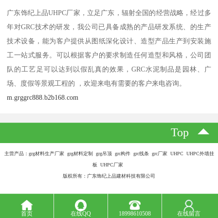
广东饰纪上品UHPC厂家，立足广东，辐射全国的经营战略，经过多
年对GRC技术的研发，我公司已具备成熟的产品研发系统、的生产
技术设备，能为客户提供从图纸深化设计、造型产品生产到安装施
工一站式服务。可以根据客户的要求制造任何造型和风格，公司团
队的工艺足可以达到以假乱真的效果，GRC水泥制品是园林、广
场、度假等景观工程的 ，欢迎来电有需要的客户来电咨询。
m.grggrc888.b2b168.com
Top
主营产品：grg材料生产厂家 grg材料定制 grg吊顶 grc构件 grc线条 grc厂家 UHPC UHPC外墙挂
板 UHPC厂家
版权所有：广东饰纪上品建材科技有限公司
首页
在线QQ
18998610508
在线留言