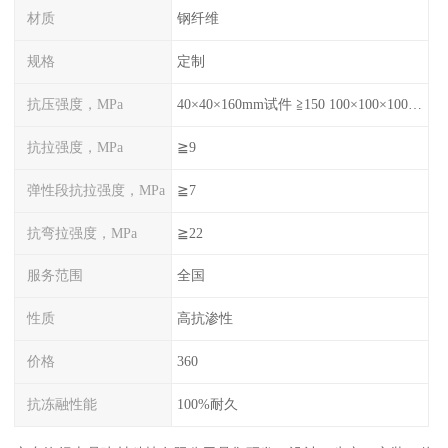
材质
钢纤维
规格
定制
抗压强度，MPa
40×40×160mm试件 ≧150 100×100×100mm试件≧120
抗拉强度，MPa
≧9
弹性段抗拉强度，MPa
≧7
抗弯拉强度，MPa
≧22
服务范围
全国
性质
高抗渗性
价格
360
抗冻融性能
100%耐久