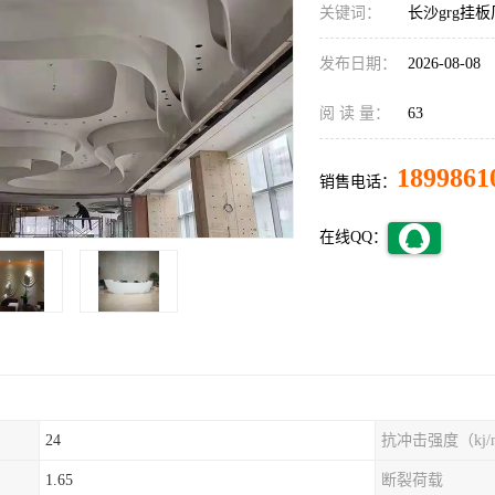
关键词：
长沙grg挂
发布日期：
2026-08-08
阅 读 量：
63
1899861
销售电话：
在线QQ：
24
抗冲击强度（kj/
1.65
断裂荷载