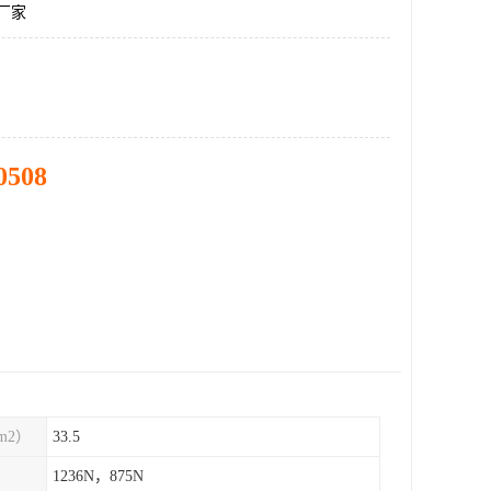
板厂家
0508
m2）
33.5
1236N，875N