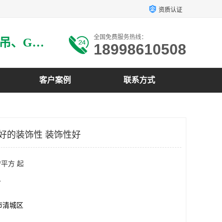
资质认证
全国免费服务热线：
主要生产：GRG材料、GRG吊、GRG构件、GRG线条、GRG艺术造型、GRG吊材料等
18998610508
客户案例
联系方式
良好的装饰性 装饰性好
/平方 起
方
市清城区