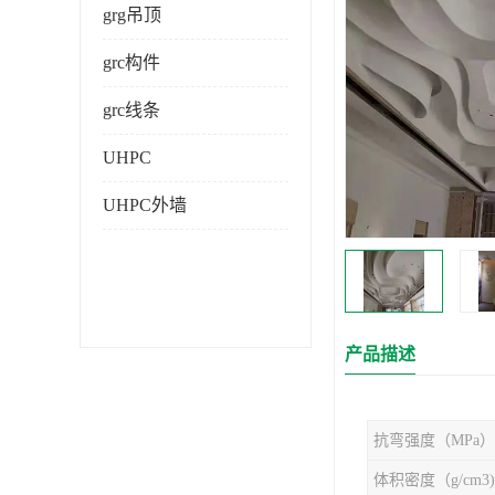
grg吊顶
grc构件
grc线条
UHPC
UHPC外墙
产品描述
抗弯强度（MPa）
体积密度（g/cm3)