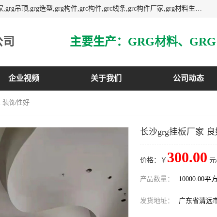
主营广东grg厂家,广东grc厂家,grg材料,grc材料,grg厂家,grc厂家,grg吊顶,grg造型,grg构件,grc构件,grc线条,grc构件厂家,grg材料生产厂家,grg材料定制,uhpc,uhpc厂家,uhpc外墙挂板,uhpc镂空幕墙板,3万平方厂房,如果您对我公司的产品服务感兴趣,请联系我们.
公司
企业视频
关于我们
公司动态
性 装饰性好
长沙grg挂板厂家 
300.00
价格：￥
元
产品数量：
10000.00平
发货地址：
广东省清远