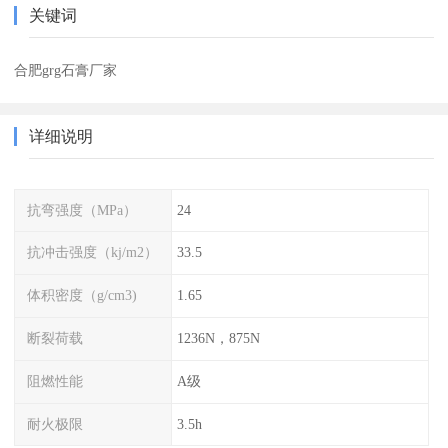
关键词
合肥grg石膏厂家
详细说明
抗弯强度（MPa）
24
抗冲击强度（kj/m2）
33.5
体积密度（g/cm3)
1.65
断裂荷载
1236N，875N
阻燃性能
A级
耐火极限
3.5h