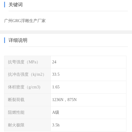
关键词
广州GRG浮雕生产厂家
详细说明
抗弯强度（MPa）
24
抗冲击强度（kj/m2）
33.5
体积密度（g/cm3)
1.65
断裂荷载
1236N，875N
阻燃性能
A级
耐火极限
3.5h