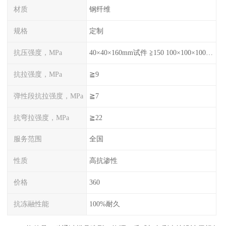
材质
钢纤维
规格
定制
抗压强度，MPa
40×40×160mm试件 ≧150 100×100×100mm试件≧120
抗拉强度，MPa
≧9
弹性段抗拉强度，MPa
≧7
抗弯拉强度，MPa
≧22
服务范围
全国
性质
高抗渗性
价格
360
抗冻融性能
100%耐久