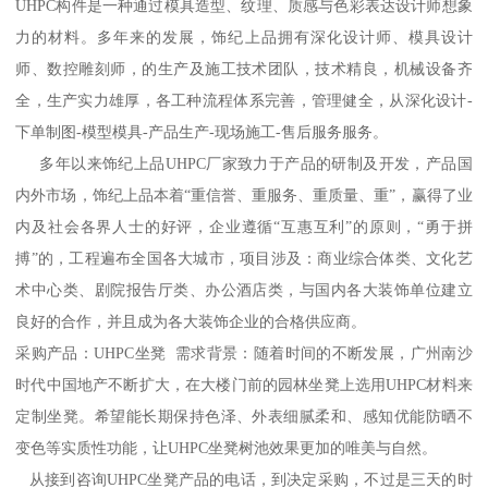
UHPC构件是一种通过模具造型、纹理、质感与色彩表达设计师想象
力的材料。多年来的发展，饰纪上品拥有深化设计师、模具设计
师、数控雕刻师，的生产及施工技术团队，技术精良，机械设备齐
全，生产实力雄厚，各工种流程体系完善，管理健全，从深化设计-
下单制图-模型模具-产品生产-现场施工-售后服务服务。
多年以来饰纪上品UHPC厂家致力于产品的研制及开发，产品国
内外市场，饰纪上品本着“重信誉、重服务、重质量、重”，赢得了业
内及社会各界人士的好评，企业遵循“互惠互利”的原则，“勇于拼
搏”的，工程遍布全国各大城市，项目涉及：商业综合体类、文化艺
术中心类、剧院报告厅类、办公酒店类，与国内各大装饰单位建立
良好的合作，并且成为各大装饰企业的合格供应商。
采购产品：UHPC坐凳 需求背景：随着时间的不断发展，广州南沙
时代中国地产不断扩大，在大楼门前的园林坐凳上选用UHPC材料来
定制坐凳。希望能长期保持色泽、外表细腻柔和、感知优能防晒不
变色等实质性功能，让UHPC坐凳树池效果更加的唯美与自然。
从接到咨询UHPC坐凳产品的电话，到决定采购，不过是三天的时