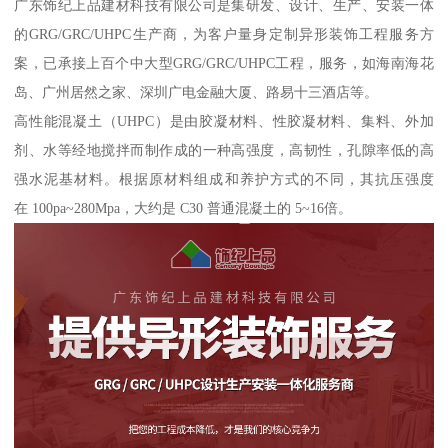
广东饰纪上品建材科技有限公司是集研发、设计、生产、安装一体
的GRG/GRC/UHPC生产商，为客户量身定制异形装饰工程服务方
案，已承接上百个中大型GRG/GRC/UHPC工程，服务，如海南海花
岛、广州居然之家、深圳广电金融大厦、路易十三酒店等。
高性能混凝土（UHPC）是由胶凝材料、性胶凝材料、集料、外加
剂、水等经地搅拌而制作成的一种高强度，高韧性，孔隙率低的高
强水泥基材料。根据原材料组成和养护方式的不同，其抗压强度
在 100pa~280Mpa，大约是 C30 普通混凝土的 5~16倍。