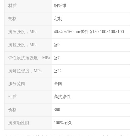
材质
钢纤维
规格
定制
抗压强度，MPa
40×40×160mm试件 ≧150 100×100×100mm试件≧120
抗拉强度，MPa
≧9
弹性段抗拉强度，MPa
≧7
抗弯拉强度，MPa
≧22
服务范围
全国
性质
高抗渗性
价格
360
抗冻融性能
100%耐久