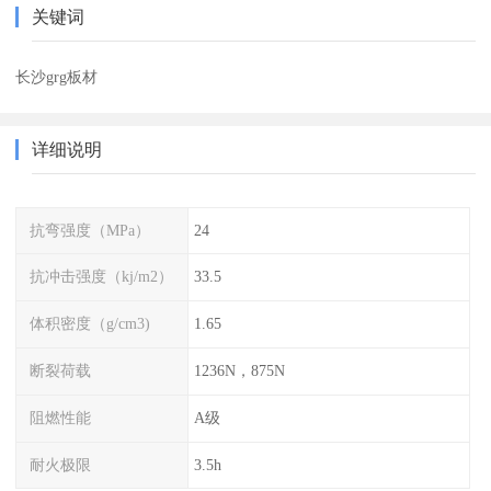
关键词
长沙grg板材
详细说明
抗弯强度（MPa）
24
抗冲击强度（kj/m2）
33.5
体积密度（g/cm3)
1.65
断裂荷载
1236N，875N
阻燃性能
A级
耐火极限
3.5h