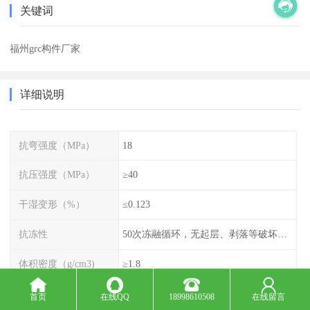
关键词
福州grc构件厂家
详细说明
抗弯强度（MPa）
18
抗压强度（MPa）
≥40
干湿变形（%）
≤0.123
抗冻性
50次冻融循环，无起层、剥落等破坏现象
体积密度（g/cm3)
≥1.8
不燃性
A1级
首页
在线QQ
18998610508
在线留言