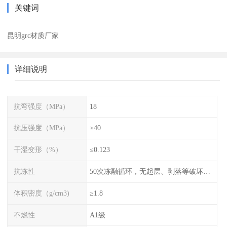
关键词
昆明grc材质厂家
详细说明
抗弯强度（MPa）
18
抗压强度（MPa）
≥40
干湿变形（%）
≤0.123
抗冻性
50次冻融循环，无起层、剥落等破坏现象
体积密度（g/cm3)
≥1.8
不燃性
A1级