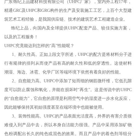
广东饰纪上品建材科技有限公司（UHPC厂家），室内外工程17年，
精通GRC及UHPC和GRG构件的生产及安装施工工艺，上百个大型建
筑艺术工程经验，是我国供应链、技术的建筑艺术工程建造企业。
饰纪上品，向国内及全球提供UHPC配套产品、较佳实施方案，
以及的工程服务！
UHPC究竟能达到怎样的“高”性能呢？
1、耐久性高。正如上段文字所述，UHPC的配方是将材料分子进
行有规律的排列从而使产品有高的耐久性和低的穿透性。这使材料
潮湿、海边、冰雹、化学厂区等端环境下依然有着良好的性能。
2、自愈能力高。UHPC中添加了短而细的钢筋微纤维，它低孔隙
度可以防止腐蚀和氧化，并能在损坏时“再生”。这是传说中的UHPC
的“自愈能力”，它自愈的原理是利用空气中的湿度进一步水化反应，
因此能够保持其初始强度甚至在端环境中也能被使用。
3、装饰性能高。UHPC的产品表面光洁度高，外界的有害介质很
难侵入到产品中去，所以本身自洁能力很强。产品中采用添加矿物
色粉调配出长久的纯色或混色的效果。而且产品中的着色剂等组分