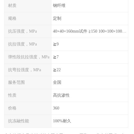
材质
钢纤维
规格
定制
抗压强度，MPa
40×40×160mm试件 ≧150 100×100×100mm试件≧120
抗拉强度，MPa
≧9
弹性段抗拉强度，MPa
≧7
抗弯拉强度，MPa
≧22
服务范围
全国
性质
高抗渗性
价格
360
抗冻融性能
100%耐久