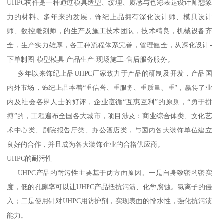
UHPC构件是一种通过模具造型、纹理、质感与色彩表达设计师想象
力的材料。多年来的发展，饰纪上品拥有深化设计师、模具设计
师、数控雕刻师，的生产及施工技术团队，技术精良，机械设备齐
全，生产实力雄厚，各工种流程体系完善，管理健全，从深化设计-
下单制图-模型模具-产品生产-现场施工-售后服务服务。
多年以来饰纪上品UHPC厂家致力于产品的研制及开发，产品国
内外市场，饰纪上品本着“重信誉、重服务、重质量、重”，赢得了业
内及社会各界人士的好评，企业遵循“互惠互利”的原则，“勇于拼
搏”的，工程遍布全国各大城市，项目涉及：商业综合体类、文化艺
术中心类、剧院报告厅类、办公酒店类，与国内各大装饰单位建立
良好的合作，并且成为各大装饰企业的合格供应商。
UHPC的耐污性
UHPC产品的耐污性主要基于两方面原因。一是自身致密的密实
度，低的孔隙率可以让UHPC产品抵抗污渍、化学腐蚀。氯离子的侵
入；二是使用针对UHPC用防护剂，实现表面的憎水性，强化抗污渍
能力。