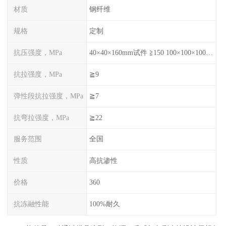
材质
钢纤维
规格
定制
抗压强度，MPa
40×40×160mm试件 ≧150 100×100×100mm试件≧120
抗拉强度，MPa
≧9
弹性段抗拉强度，MPa
≧7
抗弯拉强度，MPa
≧22
服务范围
全国
性质
高抗渗性
价格
360
抗冻融性能
100%耐久