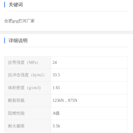
关键词
合肥grg拦河厂家
详细说明
抗弯强度（MPa）
24
抗冲击强度（kj/m2）
33.5
体积密度（g/cm3)
1.65
断裂荷载
1236N，875N
阻燃性能
A级
耐火极限
3.5h