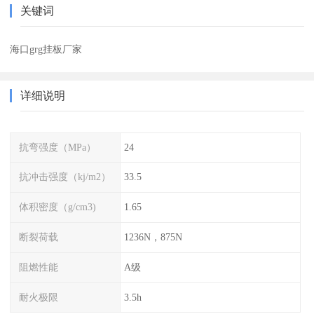
关键词
海口grg挂板厂家
详细说明
抗弯强度（MPa）
24
抗冲击强度（kj/m2）
33.5
体积密度（g/cm3)
1.65
断裂荷载
1236N，875N
阻燃性能
A级
耐火极限
3.5h