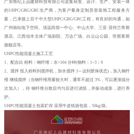
广东饰纪上品建材科技有限公司是集研发、设计、生产、安装一体
的UHPC/GRG/GRC生产商，为客户量身定制异形装饰工程服务方
案，已承接上百个中大型UHPC/GRG/GRC工程，有良好的沟通，如
广州南站地下空间、清远四馆一中心、中山大学、三亚·亚特兰蒂斯
酒店、江西信丰文体广场剧院、万达广场、白云山公园、劳斯莱斯
旗舰店等。
UHPC性能混凝土施工工艺
1、配合比 粉料：钢纤维：水=104 分钟(物料：1~3：9
2、搅拌 投入粉料到搅拌机，加水搅拌 3～达到胶体状态)，加入钢纤
维 继续搅拌（当钢纤维用量较大时，通常不超过 3%，可以逐渐或分
次加入），待 钢纤维分散后均匀后进行浇筑，并振动成形，进行养
护。
UHPC性能混凝土包装贮存 采用牛皮纸袋包装，50kg/袋。