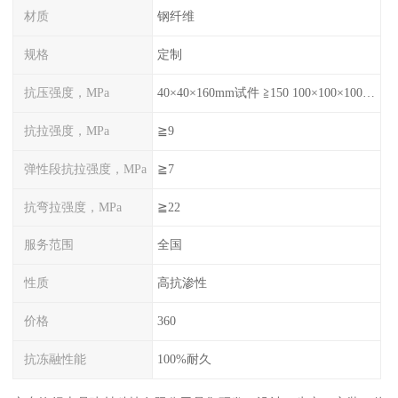
材质
钢纤维
规格
定制
抗压强度，MPa
40×40×160mm试件 ≧150 100×100×100mm试件≧120
抗拉强度，MPa
≧9
弹性段抗拉强度，MPa
≧7
抗弯拉强度，MPa
≧22
服务范围
全国
性质
高抗渗性
价格
360
抗冻融性能
100%耐久