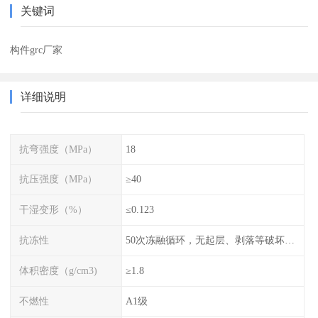
关键词
构件grc厂家
详细说明
抗弯强度（MPa）
18
抗压强度（MPa）
≥40
干湿变形（%）
≤0.123
抗冻性
50次冻融循环，无起层、剥落等破坏现象
体积密度（g/cm3)
≥1.8
不燃性
A1级