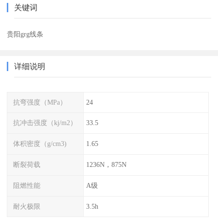
关键词
贵阳grg线条
详细说明
抗弯强度（MPa）
24
抗冲击强度（kj/m2）
33.5
体积密度（g/cm3)
1.65
断裂荷载
1236N，875N
阻燃性能
A级
耐火极限
3.5h