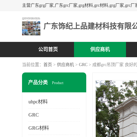
广东饰纪上品建材科技有限
公司首页
供应商机
当前位置：
首页
>
供应商机
>
GRC
> 成都grc吊顶厂家 良
产品分类
Product
uhpc材料
GRC
GRG材料