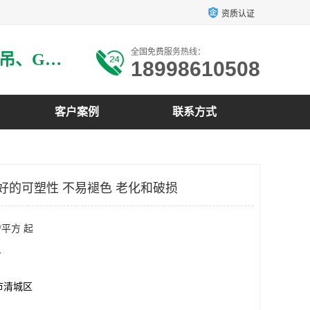
资质认证
全国免费服务热线：
主要生产：GRG材料、GRG吊、GRG构件、GRG线条、GRG艺术造型、GRG吊材料等
18998610508
客户案例
联系方式
良好的可塑性 不易褪色 老化和破损
/平方 起
方
市清城区