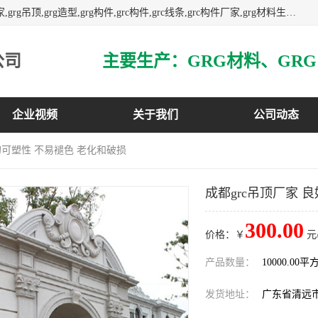
主营广东grg厂家,广东grc厂家,grg材料,grc材料,grg厂家,grc厂家,grg吊顶,grg造型,grg构件,grc构件,grc线条,grc构件厂家,grg材料生产厂家,grg材料定制,uhpc,uhpc厂家,uhpc外墙挂板,uhpc镂空幕墙板,3万平方厂房,如果您对我公司的产品服务感兴趣,请联系我们.
公司
企业视频
关于我们
公司动态
好的可塑性 不易褪色 老化和破损
成都grc吊顶厂家 
300.00
价格：￥
元
产品数量：
10000.00平
发货地址：
广东省清远