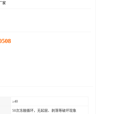
顶厂家
0508
）
≥40
50次冻融循环，无起层、剥落等破坏现象