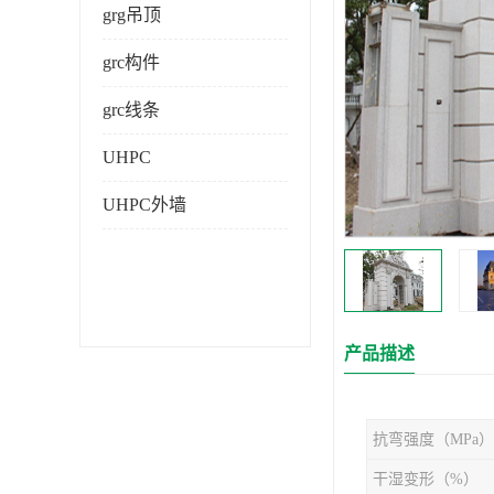
grg吊顶
grc构件
grc线条
UHPC
UHPC外墙
产品描述
抗弯强度（MPa）
干湿变形（%）