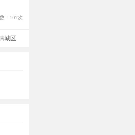
数：
107
次
清城区