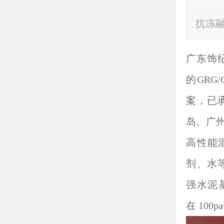
抗冻
广东饰
的GRG
案，已承
岛、广
高性能
剂、水
强水泥
在 100