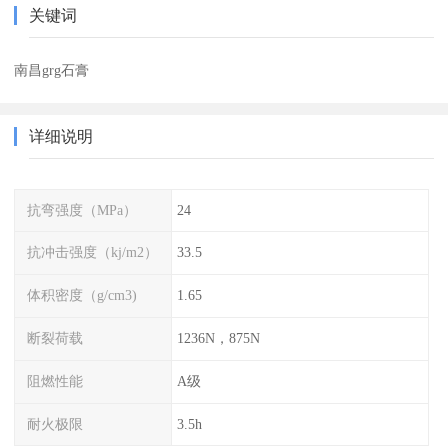
关键词
南昌grg石膏
详细说明
抗弯强度（MPa）
24
抗冲击强度（kj/m2）
33.5
体积密度（g/cm3)
1.65
断裂荷载
1236N，875N
阻燃性能
A级
耐火极限
3.5h