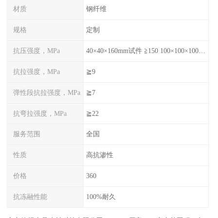
材质
钢纤维
规格
定制
抗压强度，MPa
40×40×160mm试件 ≧150 100×100×100mm试件≧120
抗拉强度，MPa
≧9
弹性段抗拉强度，MPa
≧7
抗弯拉强度，MPa
≧22
服务范围
全国
性质
高抗渗性
价格
360
抗冻融性能
100%耐久