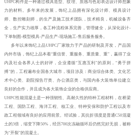
UHPC构件是一种通过模具造型、纹理、质感与色彩表达设计师想象
力的材料。多年来的发展，饰纪上品拥有深化设计师、模具设计
师、数控雕刻师，的生产及施工技术团队，技术精良，机械设备齐
全，生产实力雄厚，各工种流程体系完善，管理健全，从深化设计-
下单制图-模型模具-产品生产-现场施工-售后服务服务。
多年以来饰纪上品UHPC厂家致力于产品的研制及开发，产品国
内外市场，饰纪上品本着“重信誉、重服务、重质量、重”，赢得了业
内及社会各界人士的好评，企业遵循“互惠互利”的原则，“勇于拼
搏”的，工程遍布全国各大城市，项目涉及：商业综合体类、文化艺
术中心类、剧院报告厅类、办公酒店类，与国内各大装饰单位建立
良好的合作，并且成为各大装饰企业的合格供应商。
UHPC性能混凝土是一种强韧性、高耐久性的特种工程材料，在桥梁
工程、国防工程、海洋工程、核工业、特种安保和防护工程以及市
政工程领域有良好的应用前景。经试验，其抗折强度是普通C50混凝
土的3倍，缩变下降50%，经历700次冻融循环后仍然完好无损，被称
为“开裂”的混凝土。