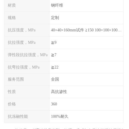
材质
钢纤维
规格
定制
抗压强度，MPa
40×40×160mm试件 ≧150 100×100×100mm试件≧120
抗拉强度，MPa
≧9
弹性段抗拉强度，MPa
≧7
抗弯拉强度，MPa
≧22
服务范围
全国
性质
高抗渗性
价格
360
抗冻融性能
100%耐久