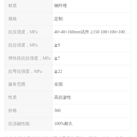
材质
钢纤维
规格
定制
抗压强度，MPa
40×40×160mm试件 ≧150 100×100×100mm试件≧120
抗拉强度，MPa
≧9
弹性段抗拉强度，MPa
≧7
抗弯拉强度，MPa
≧22
服务范围
全国
性质
高抗渗性
价格
360
抗冻融性能
100%耐久