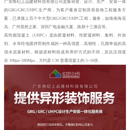
广东饰纪上品建材科技有限公司是集研发、设计、生产、安装一体
的GRG/GRC/UHPC生产商，为客户量身定制异形装饰工程服务方
案，已承接上百个中大型GRG/GRC/UHPC工程，服务，如海南海花
岛、广州居然之家、深圳广电金融大厦、路易十三酒店等。
高性能混凝土（UHPC）是由胶凝材料、性胶凝材料、集料、外加
剂、水等经地搅拌而制作成的一种高强度，高韧性，孔隙率低的高
强水泥基材料。根据原材料组成和养护方式的不同，其抗压强度
在 100pa~280Mpa，大约是 C30 普通混凝土的 5~16倍。