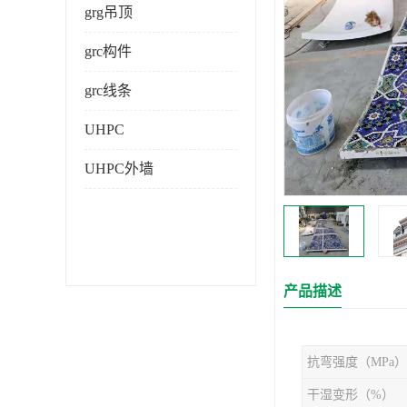
grg吊顶
grc构件
grc线条
UHPC
UHPC外墙
产品描述
抗弯强度（MPa）
干湿变形（%）