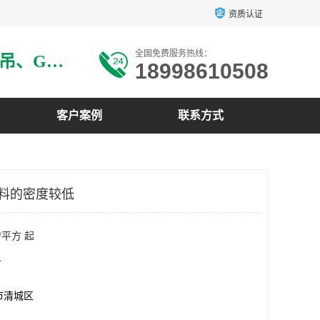
资质认证
全国免费服务热线：
主要生产：GRG材料、GRG吊、GRG构件、GRG线条、GRG艺术造型、GRG吊材料等
18998610508
客户案例
联系方式
C材料的密度较低
/平方 起
方
市清城区