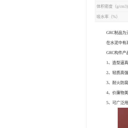
体积密度（g/cm3)
吸水率（%）
GRC制品
在水泥中有
GRC构件产
1、造型逼
2、轻质高
3、耐火防
4、价廉物
5、可广泛