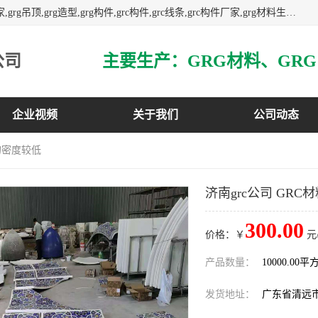
主营广东grg厂家,广东grc厂家,grg材料,grc材料,grg厂家,grc厂家,grg吊顶,grg造型,grg构件,grc构件,grc线条,grc构件厂家,grg材料生产厂家,grg材料定制,uhpc,uhpc厂家,uhpc外墙挂板,uhpc镂空幕墙板,3万平方厂房,如果您对我公司的产品服务感兴趣,请联系我们.
公司
企业视频
关于我们
公司动态
料的密度较低
济南grc公司 GR
300.00
价格：￥
元
产品数量：
10000.00平
发货地址：
广东省清远