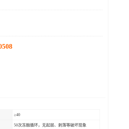
0508
）
≥40
50次冻融循环，无起层、剥落等破坏现象