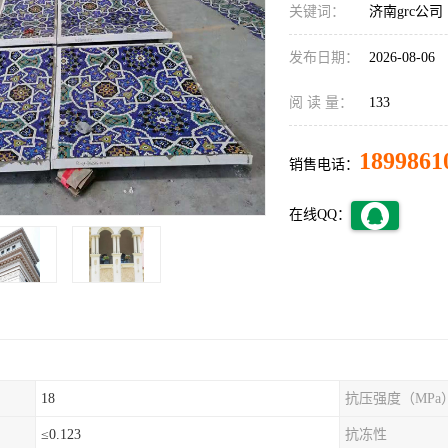
关键词：
济南grc公司
发布日期：
2026-08-06
阅 读 量：
133
1899861
销售电话：
在线QQ：
18
抗压强度（MPa
≤0.123
抗冻性