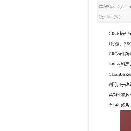
体积密度（g/cm3)
吸水率（%）
GRC制品中
坏强度（UST
GRC构件简
GRC材料
Glassf
剂等用于改
柔韧性和多
有GRC线条