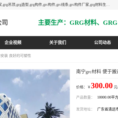
主营广东grg厂家,广东grc厂家,grg材料,grc材料,grg厂家,grc厂家,grg吊顶,grg造型,grg构件,grc构件,grc线条,grc构件厂家,grg材料生产厂家,grg材料定制,uhpc,uhpc厂家,uhpc外墙挂板,uhpc镂空幕墙板,3万平方厂房,如果您对我公司的产品服务感兴趣,请联系我们.
公司
企业视频
关于我们
公司动态
运和安装 良好的可塑性
南宁grc材料 便于
300.00
价格：￥
元
产品数量：
10000.00平
发货地址：
广东省清远