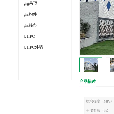
grg吊顶
grc构件
grc线条
UHPC
UHPC外墙
产品描述
抗弯强度（MPa）
干湿变形（%）