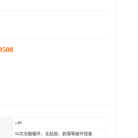
0508
）
≥40
50次冻融循环，无起层、剥落等破坏现象