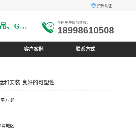
资质认证
全国免费服务热线：
主要生产：GRG材料、GRG吊、GRG构件、GRG线条、GRG艺术造型、GRG吊材料等
18998610508
客户案例
联系方式
搬运和安装 良好的可塑性
/平方 起
方
市清城区