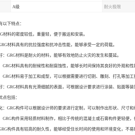
A级
耐火极限
具有以下特点：
GRG材料的密度较低，重量轻，便于搬运和安装。
度：GRG材料具有的抗拉强度和抗冲击性能，能够承受一定的荷载。
性能好：GRG材料是耐火的材料，能够有效地防止火灾的发生和蔓延。
性强：GRG材料具有的耐候性和耐腐蚀性，能够长时间保持其良好的外观和性
性好：GRG材料易于加工和成型，可以根据需要进行切割、雕刻、打孔等加工
效果好：GRG材料具有光滑细腻的表面，可根据设计要求进行涂装、贴面等
的优点包括：
定制化：GRG构件可以根据设计师的要求进行定制，可以制作出形状、尺寸
材料：GRG构件采用轻质材料制作，相比于传统的混凝土或石膏构件更轻便
性：GRG构件具有较高的耐久性，能够经受住长时间的使用和环境变化，不