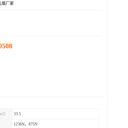
孔版厂家
0508
m2）
33.5
1236N，875N