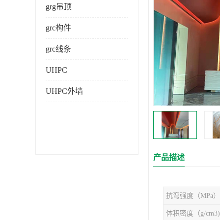
grg吊顶
grc构件
grc线条
UHPC
UHPC外墙
产品描述
抗弯强度（MPa）
体积密度（g/cm3)