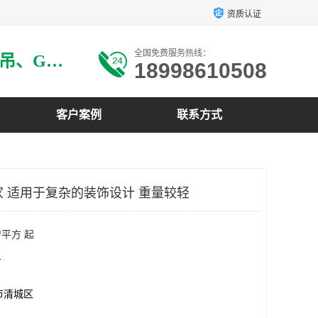
资质认证
全国免费服务热线：
主要生产：GRG材料、GRG吊、GRG构件、GRG线条、GRG艺术造型、GRG吊材料等
18998610508
客户案例
联系方式
家 适用于复杂的装饰设计 重量较轻
/平方 起
方
市清城区