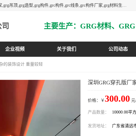
主营广东grg厂家,广东grc厂家,grg材料,grc材料,grg厂家,grc厂家,grg吊顶,grg造型,grg构件,grc构件,grc线条,grc构件厂家,grg材料生产厂家,grg材料定制,uhpc,uhpc厂家,uhpc外墙挂板,uhpc镂空幕墙板,3万平方厂房,如果您对我公司的产品服务感兴趣,请联系我们.
公司
企业视频
关于我们
公司动态
复杂的装饰设计 重量较轻
深圳GRG穿孔版厂
300.00
价格：￥
元
产品数量：
10000.00平
发货地址：
广东省清远