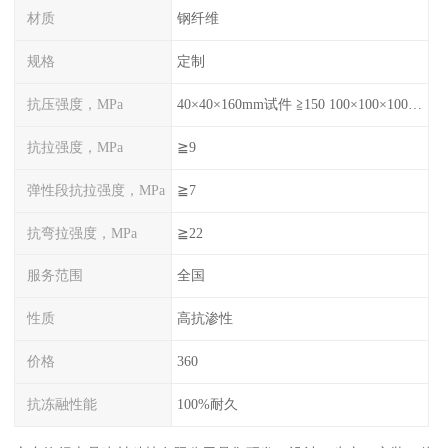
材质
钢纤维
规格
定制
抗压强度，MPa
40×40×160mm试件 ≧150 100×100×100mm试件≧120
抗拉强度，MPa
≧9
弹性段抗拉强度，MPa
≧7
抗弯拉强度，MPa
≧22
服务范围
全国
性质
高抗渗性
价格
360
抗冻融性能
100%耐久