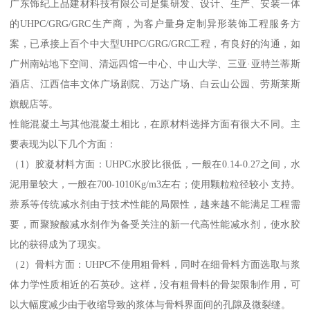
广东饰纪上品建材科技有限公司是集研发、设计、生产、安装一体
的UHPC/GRG/GRC生产商，为客户量身定制异形装饰工程服务方
案，已承接上百个中大型UHPC/GRG/GRC工程，有良好的沟通，如
广州南站地下空间、清远四馆一中心、中山大学、三亚·亚特兰蒂斯
酒店、江西信丰文体广场剧院、万达广场、白云山公园、劳斯莱斯
旗舰店等。
性能混凝土与其他混凝土相比，在原材料选择方面有很大不同。主
要表现为以下几个方面：
（1）胶凝材料方面：UHPC水胶比很低，一般在0.14-0.27之间，水
泥用量较大，一般在700-1010Kg/m3左右；使用颗粒粒径较小 支持。
萘系等传统减水剂由于技术性能的局限性，越来越不能满足工程需
要，而聚羧酸减水剂作为备受关注的新一代高性能减水剂，使水胶
比的获得成为了现实。
（2）骨料方面：UHPC不使用粗骨料，同时在细骨料方面选取与浆
体力学性质相近的石英砂。这样，没有粗骨料的骨架限制作用，可
以大幅度减少由于收缩导致的浆体与骨料界面间的孔隙及微裂缝。