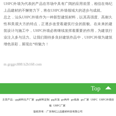
UHPC外墙为代表的产品在市场中具有广阔的应用前景，相信在饰纪
上品建材的不懈努力下，将在UHPC外墙领域大的进步与成就。
总之，汕头UHPC外墙作为一种新型建筑材料，以其高强度、高耐久
性和美观大方的特点，正逐步改变着建筑行业的面貌。在未来的建
筑设计与施工中，UHPC外墙必将继续发挥着重要的作用，为建筑行
业注入多与活力。让我们期待多良好建筑作品中，UHPC外墙为建筑
增色添彩，展现出*特魅力！
m.grggrc888.b2b168.com
Top
主营产品：grg材料生产厂家 grg材料定制 grg吊顶 grc构件 grc线条 grc厂家 UHPC UHPC外墙挂
板 UHPC厂家
版权所有：广东饰纪上品建材科技有限公司