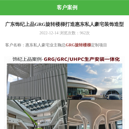
客户案例
广东饰纪上品GRG旋转楼梯打造惠东私人豪宅装饰造型
2022-12-14
浏览次数：
962
次
客户名称：惠东私人豪宅业主鞠总
GRG旋转楼梯
定制项目