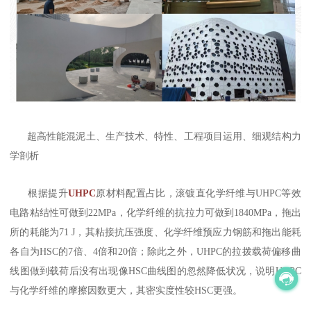
超高性能混泥土、生产技术、特性、工程项目运用、细观结构力
学剖析
根据提升
UHPC
原材料配置占比，滚镀直化学纤维与UHPC等效
电路粘结性可做到22MPa，化学纤维的抗拉力可做到1840MPa，拖出
所的耗能为71 J，其粘接抗压强度、化学纤维预应力钢筋和拖出能耗
各自为HSC的7倍、4倍和20倍；除此之外，UHPC的拉拨载荷偏移曲
线图做到载荷后没有出现像HSC曲线图的忽然降低状况，说明UHPC
与化学纤维的摩擦因数更大，其密实度性较HSC更强。