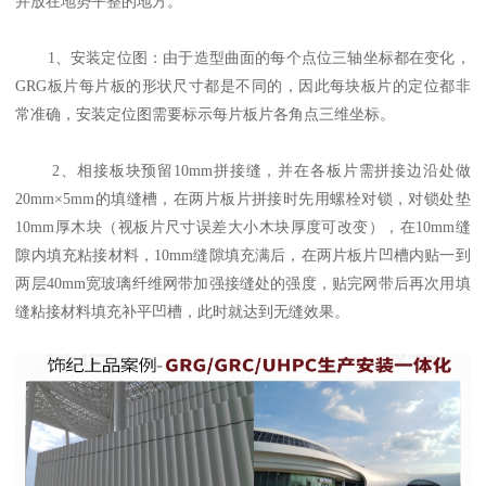
并放在地势平整的地方。
1、安装定位图：由于造型曲面的每个点位三轴坐标都在变化，
GRG板片每片板的形状尺寸都是不同的，因此每块板片的定位都非
常准确，安装定位图需要标示每片板片各角点三维坐标。
2、相接板块预留10mm拼接缝，并在各板片需拼接边沿处做
20mm×5mm的填缝槽，在两片板片拼接时先用螺栓对锁，对锁处垫
10mm厚木块（视板片尺寸误差大小木块厚度可改变），在10mm缝
隙内填充粘接材料，10mm缝隙填充满后，在两片板片凹槽内贴一到
两层40mm宽玻璃纤维网带加强接缝处的强度，贴完网带后再次用填
缝粘接材料填充补平凹槽，此时就达到无缝效果。