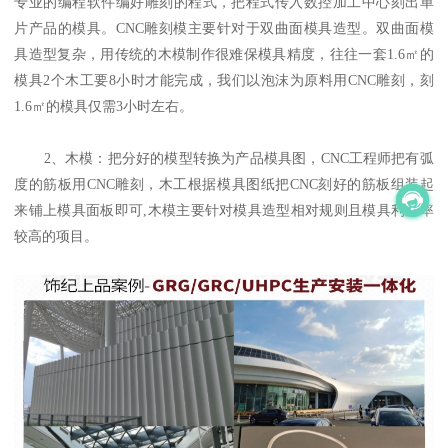
专业的编程软件编好雕刻的程式，把程式传入数控加工中心刻出单
片产品的模具。CNC雕刻模主要针对于双曲面模具造型。双曲面模
具造型复杂，用传统的木模制作很难保模具精度，往往一套1.6㎡的
模具2个木工要8小时才能完成，我们以泡沫为原料用CNC雕刻，刻
1.6㎡的模具仅需3小时左右。
2、木模：把分好的模型转换为产品模具图，CNC工程师把有弧
度的筋板用CNC雕刻，木工根据模具图纸把CNC刻好的筋板组装起
来铺上模具面板即可,木模主要针对模具造型相对规则且模具利用率
较高的项目。